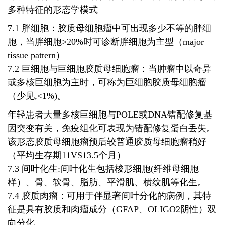
多种特征的形态学模式
7.1 胖细胞：胶质母细胞瘤中可出现多少不等的胖细
胞，当胖细胞>20%时可诊断胖细胞为主型（major
tissue pattern）
7.2 巨细胞与巨细胞胶质母细胞瘤：当肿瘤中以奇异
或多核巨细胞为主时，可称为巨细胞胶质母细胞瘤
（少见,<1%)。
年轻患者大量多核巨细胞与POLE或DNA错配修复基
因突变有关，免疫组化可表现为错配修复蛋白丢失。
该形态胶质母细胞瘤预后较普通胶质母细胞瘤稍好
（平均生存期11VS13.5个月）
7.3 间叶化生:间叶化生包括梭形细胞(纤维母细胞
样）、骨、软骨、脂肪、平滑肌、横纹肌等化生。
7.4 胶质肉瘤：可用于伴显著间叶分化的病例，其特
征是具有胶质和肉瘤成分（GFAP、OLIGO2阴性）双
向分化