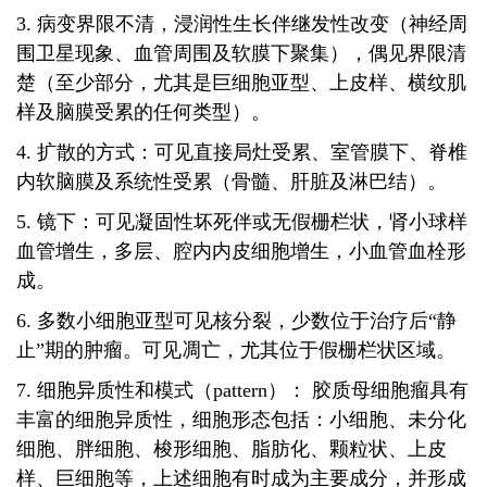
3. 病变界限不清，浸润性生长伴继发性改变（神经周
围卫星现象、血管周围及软膜下聚集），偶见界限清
楚（至少部分，尤其是巨细胞亚型、上皮样、横纹肌
样及脑膜受累的任何类型）。
4. 扩散的方式：可见直接局灶受累、室管膜下、脊椎
内软脑膜及系统性受累（骨髓、肝脏及淋巴结）。
5. 镜下：可见凝固性坏死伴或无假栅栏状，肾小球样
血管增生，多层、腔内内皮细胞增生，小血管血栓形
成。
6. 多数小细胞亚型可见核分裂，少数位于治疗后“静
止”期的肿瘤。可见凋亡，尤其位于假栅栏状区域。
7. 细胞异质性和模式（pattern）： 胶质母细胞瘤具有
丰富的细胞异质性，细胞形态包括：小细胞、未分化
细胞、胖细胞、梭形细胞、脂肪化、颗粒状、上皮
样、巨细胞等，上述细胞有时成为主要成分，并形成