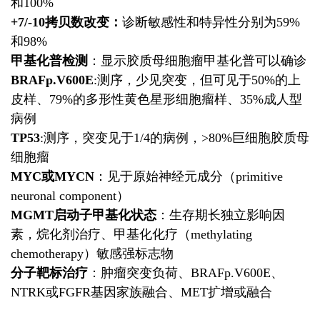
和100%
+7/-10拷贝数改变：
诊断敏感性和特异性分别为59%
和98%
甲基化普检测
：显示胶质母细胞瘤甲基化普可以确诊
BRAFp.V600E
:测序，少见突变，但可见于50%的上
皮样、79%的多形性黄色星形细胞瘤样、35%成人型
病例
TP53
:测序，突变见于1/4的病例，>80%巨细胞胶质母
细胞瘤
MYC或MYCN
：见于原始神经元成分（primitive
neuronal component）
MGMT启动子甲基化状态
：生存期长独立影响因
素，烷化剂治疗、甲基化化疗（methylating
chemotherapy）敏感强标志物
分子靶标治疗
：肿瘤突变负荷、BRAFp.V600E、
NTRK或FGFR基因家族融合、MET扩增或融合