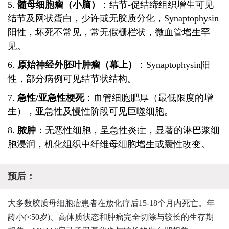
5.
髓母细胞瘤（小脑）
：结节-促结缔组织增生可见
结节及网状蛋白，少许或无胶质分化，Synaptophysin
阳性，坏死不常见，常无假栅栏状，微血管增生罕
见。
6.
原始神经外胚叶肿瘤（幕上）
：Synaptophysin阳
性，部分病例可见结节状结构。
7.
急性/亚急性梗死
：血管细胞肥厚（最低限度的增
生），亚急性及慢性阶段可见巨噬细胞。
8.
脓肿
：无恶性细胞，呈急性炎症，显著的淋巴浆细
胞浸润，机化组织中纤维母细胞增生或囊性改变。
预后：
大多数胶质母细胞瘤患者在放化疗后15-18个月内死亡。
年
龄小(<
50岁)、高体质状态和肿瘤完全切除与较长的生存期