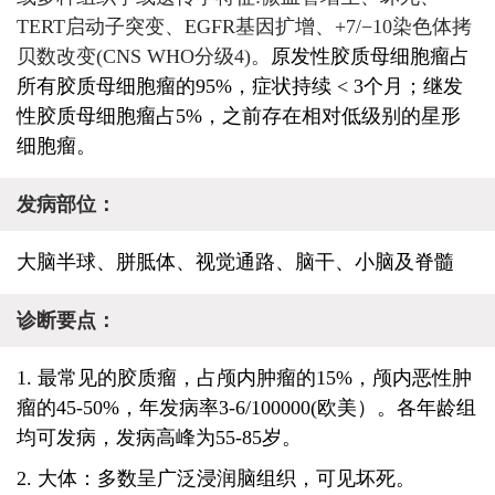
TERT启动子突变、EGFR基因扩增、+7/−10染色体拷
贝数改变(CNS WHO分级4)。
原发性胶质母细胞瘤占
所有胶质母细胞瘤的95%，症状持续 < 3个月；继发
性胶质母细胞瘤占5%，之前存在相对低级别的星形
细胞瘤。
发病部位：
大脑半球、胼胝体、视觉通路、脑干、小脑及脊髓
诊断要点：
1. 最常见的胶质瘤，占颅内肿瘤的15%，颅内恶性肿
瘤的45-50%，年发病率3-6/100000(欧美）。各年龄组
均可发病，发病高峰为55-85岁。
2. 大体：多数呈广泛浸润脑组织，可见坏死。