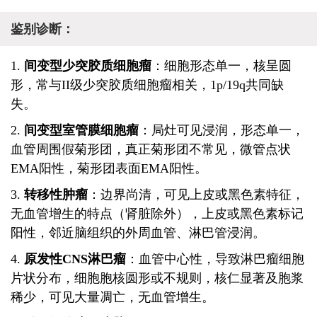
鉴别诊断：
1.
间变型少突胶质细胞瘤
：细胞形态单一，核呈圆
形，常与II级少突胶质细胞瘤相关，1p/19q共同缺
失。
2.
间变型室管膜细胞瘤
：局灶可见浸润，形态单一，
血管周围假菊形团，真正菊形团不常见，微管点状
EMA阳性，菊形团表面EMA阳性。
3.
转移性肿瘤
：边界尚清，可见上皮或黑色素特征，
无血管增生的特点（肾脏除外），上皮或黑色素标记
阳性，邻近脑组织的外周血管、淋巴管浸润。
4.
原发性CNS淋巴瘤
：血管中心性，导致淋巴瘤细胞
片状分布，细胞胞核圆形或不规则，核仁显著及胞浆
稀少，可见大量凋亡，无血管增生。