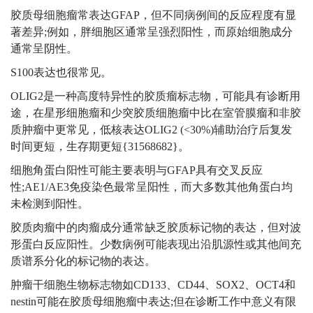
胶质母细胞瘤常表达GFAP，但不同病例间的反应程度有显
著差异;
例如，胖细胞区通常呈强烈阳性，而原始细胞成分
通常呈阴性。
S100表达也很常见。
OLIG2是一种高度特异性的胶质瘤标志物，可能具有诊断用
途，在星形细胞瘤和少突胶质细胞瘤中比在室管膜瘤和非胶
质肿瘤中更常见，
低核表达OLIG2 (<
30%)辅助治疗后复发
时间更短，生存期更短{31568682}。
细胞角蛋白阳性可能主要表明与GFAP具有交叉反应
性;
AE1/AE3免疫染色最常呈阳性，而大多数其他角蛋白均
未检测到阳性
。
胶质肉瘤中的肉瘤成分通常缺乏胶质标记物的表达，但对波
形蛋白反应阳性。
少数病例可能表现出沿肌源性或其他间充
质谱系分化的标记物的表达。
肿瘤干细胞生物标志物如CD133、CD44、SOX2、OCT4和
nestin可能在胶质母细胞瘤中表达
;
但在诊断工作中意义有限