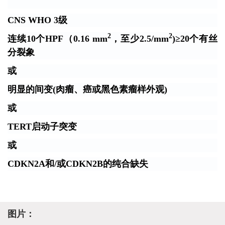
CNS WHO
3
级
2
2
连续10个HPF（0.16 mm
，至少2.5/mm
)≥20个有丝
分裂象
或
明显的间变(肉瘤、癌或黑色素瘤样外观)
或
TERT启动子突变
或
CDKN2A和/或CDKN2B的纯合缺失
图片：