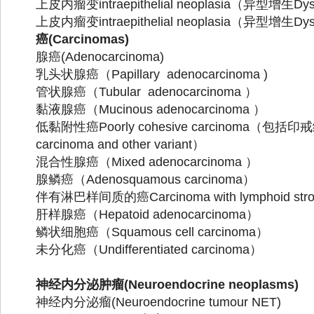
上皮内瘤变
intraepithelial neoplasia
（异型增生
Dys
上皮内瘤变
intraepithelial neoplasia
（异型增生
Dys
癌
(Carcinomas)
腺癌
(Adenocarcinoma)
乳头状腺癌（
Papillary adenocarcinoma )
管状腺癌（
Tubular adenocarcinoma
）
黏液腺癌（
Mucinous adenocarcinoma
）
低黏附性癌
Poorly cohesive carcinoma
（包括印戒
carcinoma and other variant
）
混合性腺癌（
Mixed adenocarcinoma
）
腺鳞癌（
Adenosquamous carcinoma
）
伴有淋巴样间质的癌
Carcinoma with lymphoid str
肝样腺癌（
Hepatoid adenocarcinoma
）
鳞状细胞癌（
Squamous cell carcinoma
）
未分化癌（
Undifferentiated carcinoma
）
神经内分泌肿瘤
(Neuroendocrine neoplasms)
神经内分泌瘤
(Neuroendocrine tumour NET)