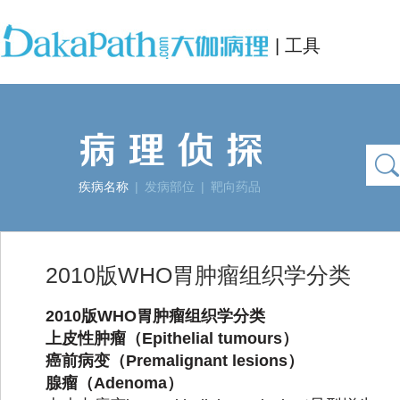
| 工具
疾病名称
|
发病部位
|
靶向药品
2010版WHO胃肿瘤组织学分类
2010
版
WHO
胃肿瘤组织学分类
上皮性肿瘤（
Epithelial tumours
）
癌前病变（
Premalignant lesions
）
腺瘤
（
Adenoma
）