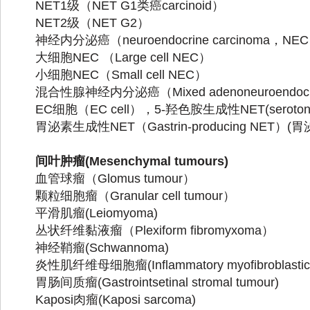
NET1
级（
NET G1
类癌
carcinoid
）
NET2
级（
NET G2
）
神经内分泌癌（
neuroendocrine carcinoma
，
NEC
大细胞
NEC
（
Large cell NEC
）
小细胞
NEC
（
Small cell NEC
）
混合性腺神经内分泌癌（
Mixed adenoneuroendocr
EC
细胞（
EC cell
），
5-
羟色胺生成性
NET(seroton
胃泌素生成性
NET
（
Gastrin-producing NET
）
(
胃
间叶肿瘤
(Mesenchymal tumours)
血管球瘤（
Glomus tumour
）
颗粒细胞瘤（
Granular cell tumour
）
平滑肌瘤
(Leiomyoma)
丛状纤维黏液瘤（
Plexiform fibromyxoma
）
神经鞘瘤
(Schwannoma)
炎性肌纤维母细胞瘤
(Inflammatory myofibroblasti
胃肠间质瘤
(Gastrointsetinal stromal tumour)
Kaposi
肉瘤
(Kaposi sarcoma)