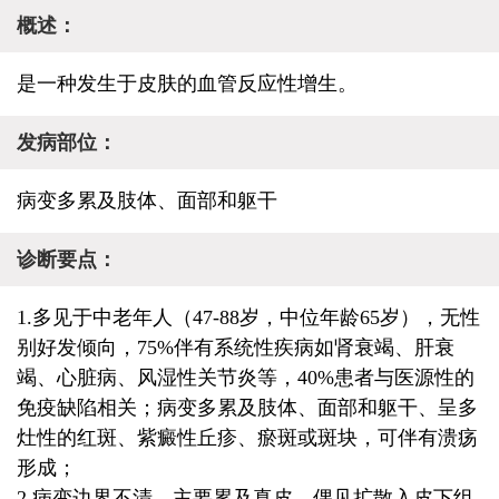
概述：
是一种发生于皮肤的血管反应性增生。
发病部位：
病变多累及肢体、面部和躯干
诊断要点：
1.多见于中老年人（47-88岁，中位年龄65岁），无性
别好发倾向，75%伴有系统性疾病如肾衰竭、肝衰
竭、心脏病、风湿性关节炎等，40%患者与医源性的
免疫缺陷相关；病变多累及肢体、面部和躯干、呈多
灶性的红斑、紫癜性丘疹、瘀斑或斑块，可伴有溃疡
形成；
2.病变边界不清，主要累及真皮，偶见扩散入皮下组