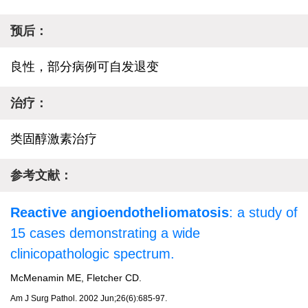
预后：
良性，部分病例可自发退变
治疗：
类固醇激素治疗
参考文献：
Reactive angioendotheliomatosis
: a study of
15 cases demonstrating a wide
clinicopathologic spectrum.
McMenamin ME, Fletcher CD.
Am J Surg Pathol
. 2002 Jun;26(6):685-97.