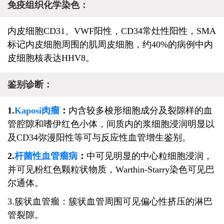
免疫组织化学染色：
内皮细胞CD31、VWF阳性，CD34常灶性阳性，SMA
标记内皮细胞周围的肌周皮细胞，约40%的病例中内
皮细胞核表达HHV8。
鉴别诊断：
1.
Kaposi肉瘤
：
内含较多梭形细胞成分及裂隙样的血
管腔隙和嗜伊红色小体，间质内的浆细胞浸润明显以
及CD34弥漫阳性等可与反应性血管增生鉴别。
2.
杆菌性血管瘤病
：
中可见明显的中心粒细胞浸润，
并可见粉红色颗粒状物质，Warthin-Starry染色可见
巴
尔通体。
3.簇状血管瘤：簇状血管周围可见偏心性挤压的淋巴
管裂隙。